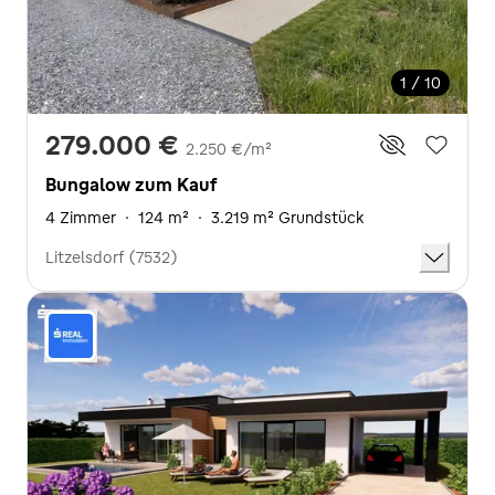
1 / 10
279.000 €
2.250 €/m²
Bungalow zum Kauf
4 Zimmer
·
124 m²
·
3.219 m² Grundstück
Litzelsdorf (7532)