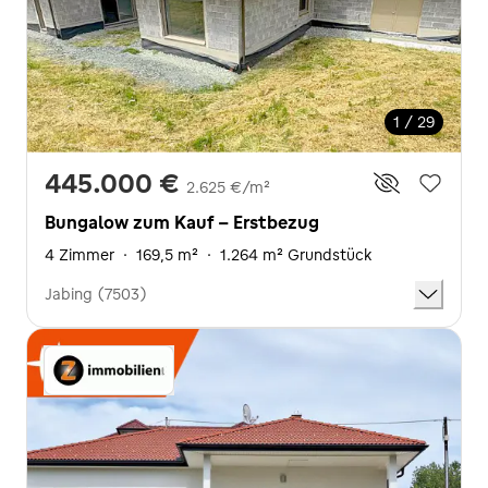
1 / 29
445.000 €
2.625 €/m²
Bungalow zum Kauf - Erstbezug
4 Zimmer
·
169,5 m²
·
1.264 m² Grundstück
Jabing (7503)