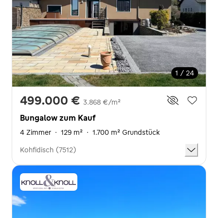
1 / 24
499.000 €
3.868 €/m²
Bungalow zum Kauf
4 Zimmer
·
129 m²
·
1.700 m² Grundstück
Kohfidisch (7512)