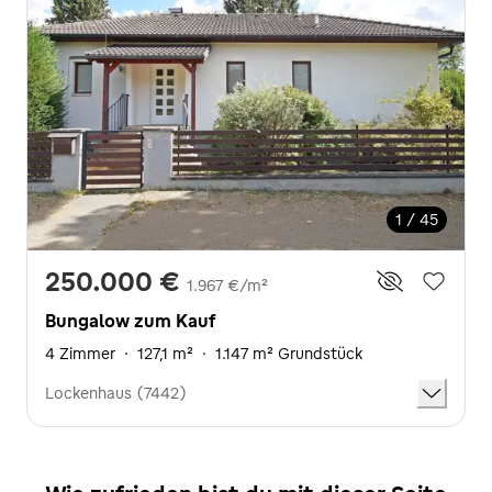
1 / 45
250.000 €
1.967 €/m²
Bungalow zum Kauf
4 Zimmer
·
127,1 m²
·
1.147 m² Grundstück
Lockenhaus (7442)