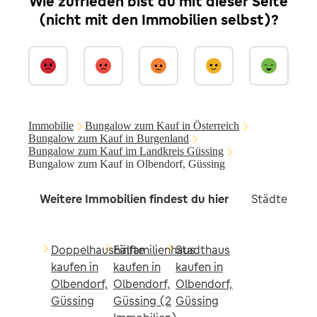
Wie zufrieden bist du mit dieser Seite
(nicht mit den Immobilien selbst)?
Immobilie
Bungalow zum Kauf in Österreich
Bungalow zum Kauf in Burgenland
Bungalow zum Kauf im Landkreis Güssing
Bungalow zum Kauf in Olbendorf, Güssing
Weitere Immobilien findest du hier
Städte in d
Doppelhaushälfte
Einfamilienhaus
Stadthaus
kaufen in
kaufen in
kaufen in
Olbendorf,
Olbendorf,
Olbendorf,
Güssing
Güssing (2
Güssing