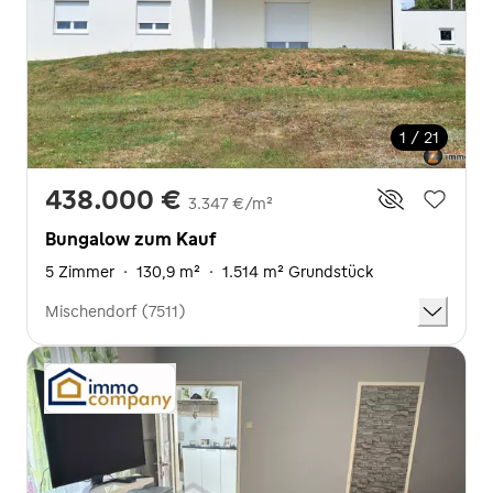
1 / 21
438.000 €
3.347 €/m²
Bungalow zum Kauf
5 Zimmer
·
130,9 m²
·
1.514 m² Grundstück
Mischendorf (7511)