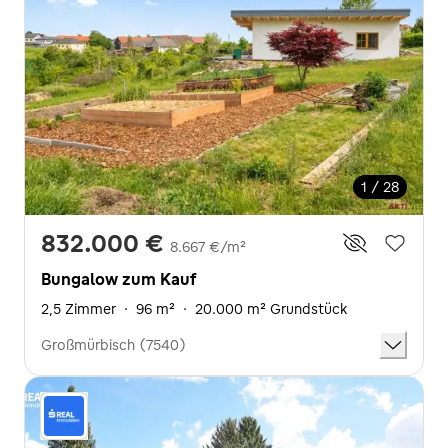
1 / 28
832.000 €
8.667 €/m²
Bungalow zum Kauf
2,5 Zimmer
·
96 m²
·
20.000 m² Grundstück
Großmürbisch (7540)