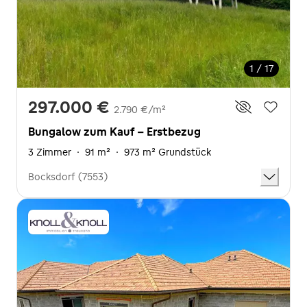
1 / 17
297.000 €
2.790 €/m²
Bungalow zum Kauf - Erstbezug
3 Zimmer
·
91 m²
·
973 m² Grundstück
Bocksdorf (7553)