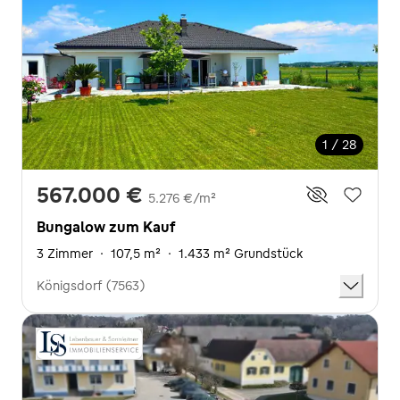
1 / 28
567.000 €
5.276 €/m²
Bungalow zum Kauf
3 Zimmer
·
107,5 m²
·
1.433 m² Grundstück
Königsdorf (7563)