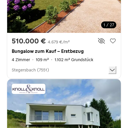
1 / 27
510.000 €
4.679 €/m²
Bungalow zum Kauf - Erstbezug
4 Zimmer
·
109 m²
·
1.102 m² Grundstück
Stegersbach (7551)