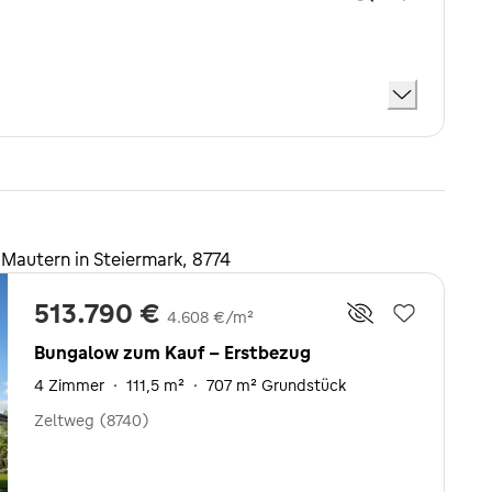
Mautern in Steiermark, 8774
513.790 €
4.608 €/m²
Bungalow zum Kauf - Erstbezug
4 Zimmer
·
111,5 m²
·
707 m² Grundstück
Zeltweg (8740)