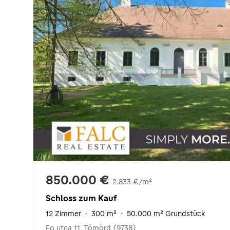
850.000 €
2.833 €/m²
Schloss zum Kauf
12 Zimmer
·
300 m²
·
50.000 m² Grundstück
Fo utca 11, Tömörd (9738)