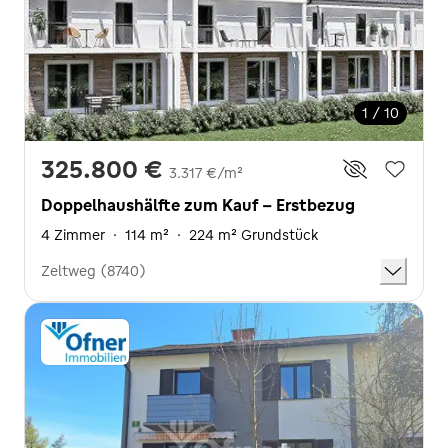
1 / 10
325.800 €
3.317 €/m²
Doppelhaushälfte zum Kauf - Erstbezug
4 Zimmer
·
114 m²
·
224 m² Grundstück
Zeltweg (8740)