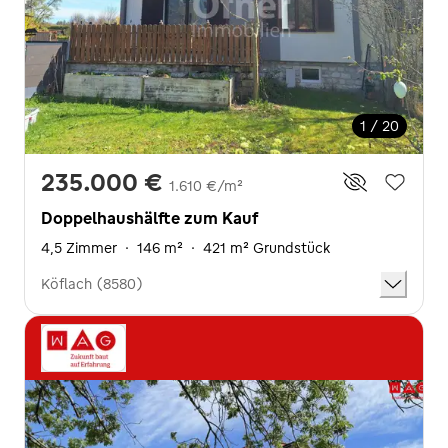
1 / 20
235.000 €
1.610 €/m²
Doppelhaushälfte zum Kauf
4,5 Zimmer
·
146 m²
·
421 m² Grundstück
Köflach (8580)