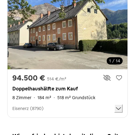
1 / 14
94.500 €
514 €/m²
Doppelhaushälfte zum Kauf
8 Zimmer
·
184 m²
·
518 m² Grundstück
Eisenerz (8790)