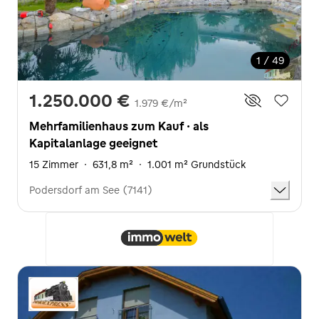
1 / 49
1.250.000 €
1.979 €/m²
Mehrfamilienhaus zum Kauf · als
Kapitalanlage geeignet
15 Zimmer
·
631,8 m²
·
1.001 m² Grundstück
Podersdorf am See (7141)