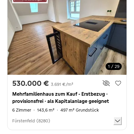
1 / 29
530.000 €
3.691 €/m²
Mehrfamilienhaus zum Kauf - Erstbezug ·
provisionsfrei · als Kapitalanlage geeignet
6 Zimmer
·
143,6 m²
·
497 m² Grundstück
Fürstenfeld (8280)