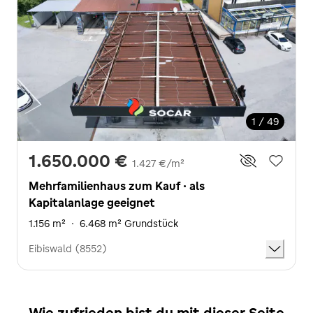
1 / 49
1.650.000 €
1.427 €/m²
Mehrfamilienhaus zum Kauf · als
Kapitalanlage geeignet
1.156 m²
·
6.468 m² Grundstück
Eibiswald (8552)
Wie zufrieden bist du mit dieser Seite