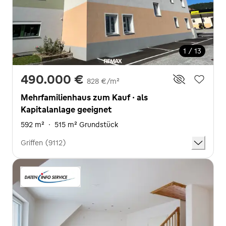
1 / 13
490.000 €
828 €/m²
Mehrfamilienhaus zum Kauf · als
Kapitalanlage geeignet
592 m²
·
515 m² Grundstück
Griffen (9112)