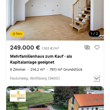
Neu
1 / 2
249.000 €
1.163 €/m²
Mehrfamilienhaus zum Kauf · als
Kapitalanlage geeignet
6 Zimmer
·
214,2 m²
·
797,1 m² Grundstück
Pauloriweg, Wolfsberg (9400)