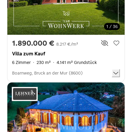
1 / 36
1.890.000 €
8.217 €/m²
Villa zum Kauf
6 Zimmer
·
230 m²
·
4.141 m² Grundstück
Boarnweg, Bruck an der Mur (8600)