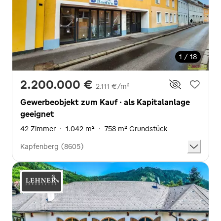
1 / 18
2.200.000 €
2.111 €/m²
Gewerbeobjekt zum Kauf · als Kapitalanlage
geeignet
42 Zimmer
·
1.042 m²
·
758 m² Grundstück
Kapfenberg (8605)