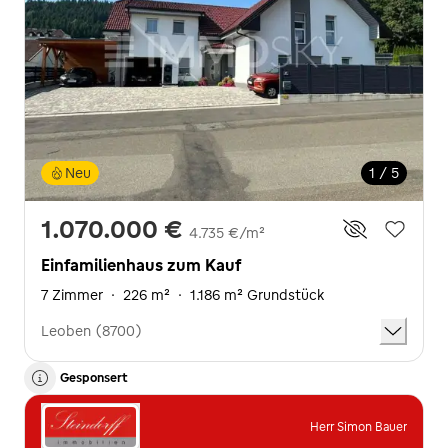
Neu
1 / 5
1.070.000 €
4.735 €/m²
Einfamilienhaus zum Kauf
7 Zimmer
·
226 m²
·
1.186 m² Grundstück
Leoben (8700)
Gesponsert
Herr Simon Bauer