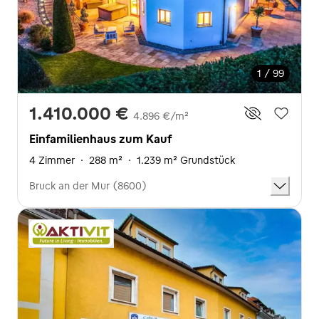
1 / 99
1.410.000 €
4.896 €/m²
Einfamilienhaus zum Kauf
4 Zimmer
·
288 m²
·
1.239 m² Grundstück
Bruck an der Mur (8600)