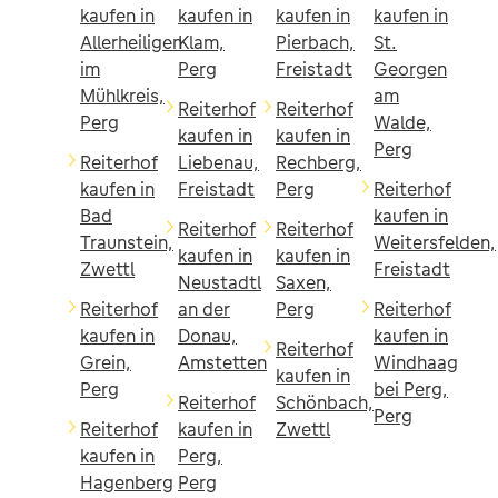
kaufen in
kaufen in
kaufen in
kaufen in
Allerheiligen
Klam,
Pierbach,
St.
im
Perg
Freistadt
Georgen
Mühlkreis,
am
Reiterhof
Reiterhof
Perg
Walde,
kaufen in
kaufen in
Perg
Reiterhof
Liebenau,
Rechberg,
kaufen in
Freistadt
Perg
Reiterhof
Bad
kaufen in
Reiterhof
Reiterhof
Traunstein,
Weitersfelden,
kaufen in
kaufen in
Zwettl
Freistadt
Neustadtl
Saxen,
Reiterhof
an der
Perg
Reiterhof
kaufen in
Donau,
kaufen in
Reiterhof
Grein,
Amstetten
Windhaag
kaufen in
Perg
bei Perg,
Reiterhof
Schönbach,
Perg
Reiterhof
kaufen in
Zwettl
kaufen in
Perg,
Hagenberg
Perg