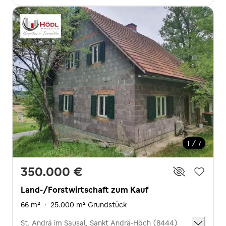
1 / 7
350.000 €
Land-/Forstwirtschaft zum Kauf
66 m²
·
25.000 m² Grundstück
St. Andrä im Sausal, Sankt Andrä-Höch (8444)