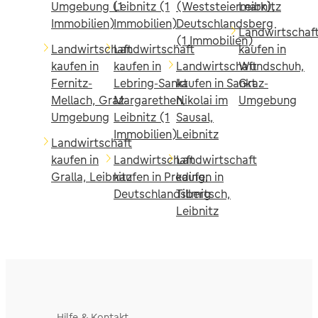
Umgebung (1
Leibnitz (1
(Weststeiermark),
Leibnitz
Immobilien)
Immobilien)
Deutschlandsberg
Landwirtschaf
(1 Immobilien)
Landwirtschaft
Landwirtschaft
kaufen in
kaufen in
kaufen in
Landwirtschaft
Wundschuh,
Fernitz-
Lebring-Sankt
kaufen in Sankt
Graz-
Mellach, Graz-
Margarethen,
Nikolai im
Umgebung
Umgebung
Leibnitz (1
Sausal,
Immobilien)
Leibnitz
Landwirtschaft
kaufen in
Landwirtschaft
Landwirtschaft
Gralla, Leibnitz
kaufen in Preding,
kaufen in
Deutschlandsberg
Tillmitsch,
Leibnitz
Hilfe & Kontakt