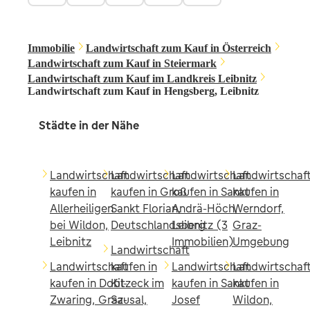
Immobilie
Landwirtschaft zum Kauf in Österreich
Landwirtschaft zum Kauf in Steiermark
Landwirtschaft zum Kauf im Landkreis Leibnitz
Landwirtschaft zum Kauf in Hengsberg, Leibnitz
Städte in der Nähe
Landwirtschaft
Landwirtschaft
Landwirtschaft
Landwirtschaf
kaufen in
kaufen in Groß
kaufen in Sankt
kaufen in
Allerheiligen
Sankt Florian,
Andrä-Höch,
Werndorf,
bei Wildon,
Deutschlandsberg
Leibnitz (3
Graz-
Leibnitz
Immobilien)
Umgebung
Landwirtschaft
Landwirtschaft
kaufen in
Landwirtschaft
Landwirtschaf
kaufen in Dobl-
Kitzeck im
kaufen in Sankt
kaufen in
Zwaring, Graz-
Sausal,
Josef
Wildon,