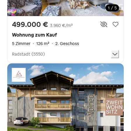
1 / 5
499.000 €
3.960 €/m²
Wohnung zum Kauf
5 Zimmer
·
126 m²
·
2. Geschoss
Radstadt (5550)