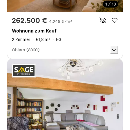
1 / 18
262.500 €
4.246 €/m²
Wohnung zum Kauf
2 Zimmer
·
61,8 m²
·
EG
Öblarn (8960)