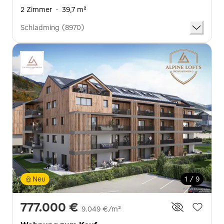
2 Zimmer
·
39,7 m²
Schladming (8970)
Neu
1 / 9
777.000 €
9.049 €/m²