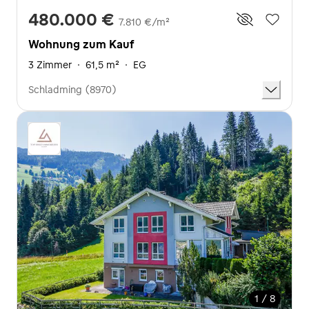
480.000 €
7.810 €/m²
Wohnung zum Kauf
3 Zimmer
·
61,5 m²
·
EG
Schladming (8970)
1 / 8