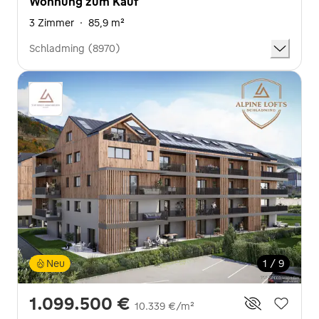
Wohnung zum Kauf
3 Zimmer
·
85,9 m²
Schladming (8970)
Neu
1 / 9
1.099.500 €
10.339 €/m²