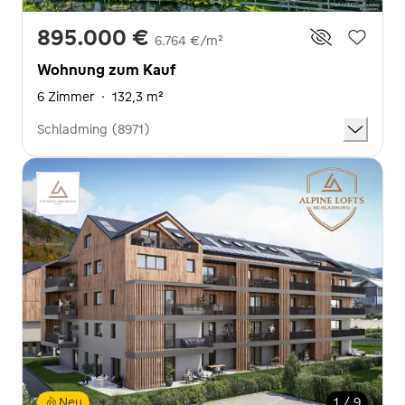
895.000 €
6.764 €/m²
Wohnung zum Kauf
6 Zimmer
·
132,3 m²
Schladming (8971)
Neu
1 / 9