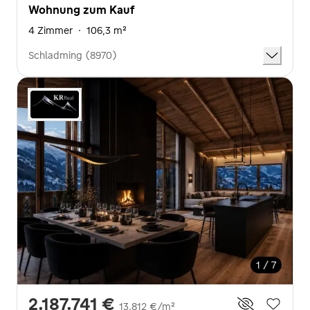
Wohnung zum Kauf
4 Zimmer
·
106,3 m²
Schladming (8970)
1 / 7
2.187.741 €
13.812 €/m²