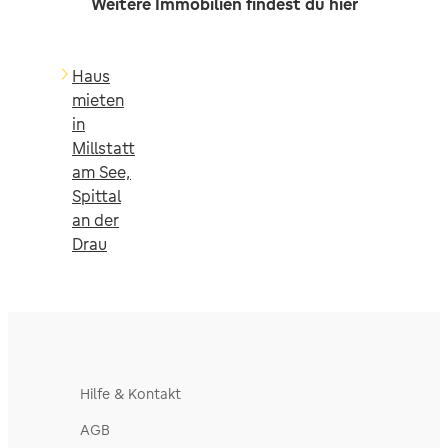
Weitere Immobilien findest du hier
Haus
mieten
in
Millstatt
am See,
Spittal
an der
Drau
Hilfe & Kontakt
AGB