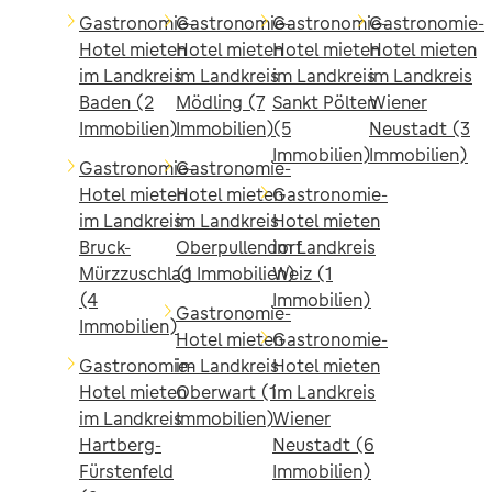
Gastronomie-
Gastronomie-
Gastronomie-
Gastronomie-
Hotel mieten
Hotel mieten
Hotel mieten
Hotel mieten
im Landkreis
im Landkreis
im Landkreis
im Landkreis
Baden (2
Mödling (7
Sankt Pölten
Wiener
Immobilien)
Immobilien)
(5
Neustadt (3
Immobilien)
Immobilien)
Gastronomie-
Gastronomie-
Hotel mieten
Hotel mieten
Gastronomie-
im Landkreis
im Landkreis
Hotel mieten
Bruck-
Oberpullendorf
im Landkreis
Mürzzuschlag
(1 Immobilien)
Weiz (1
(4
Immobilien)
Gastronomie-
Immobilien)
Hotel mieten
Gastronomie-
Gastronomie-
im Landkreis
Hotel mieten
Hotel mieten
Oberwart (1
im Landkreis
im Landkreis
Immobilien)
Wiener
Hartberg-
Neustadt (6
Fürstenfeld
Immobilien)