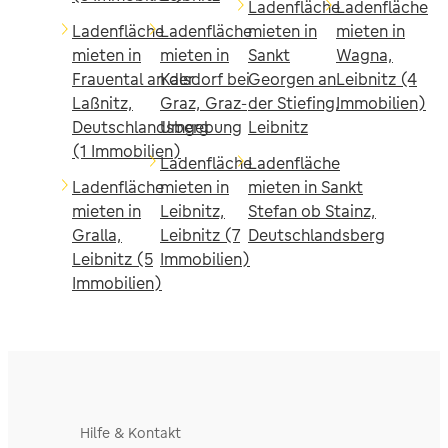
Ladenfläche
Ladenfläche
Ladenfläche
Ladenfläche
mieten in
mieten in
mieten in
mieten in
Sankt
Wagna,
Frauental an der
Kalsdorf bei
Georgen an
Leibnitz (4
Laßnitz,
Graz, Graz-
der Stiefing,
Immobilien)
Deutschlandsberg
Umgebung
Leibnitz
(1 Immobilien)
Ladenfläche
Ladenfläche
Ladenfläche
mieten in
mieten in Sankt
mieten in
Leibnitz,
Stefan ob Stainz,
Gralla,
Leibnitz (7
Deutschlandsberg
Leibnitz (5
Immobilien)
Immobilien)
Hilfe & Kontakt