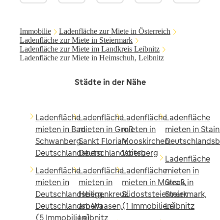
Immobilie
Ladenfläche zur Miete in Österreich
Ladenfläche zur Miete in Steiermark
Ladenfläche zur Miete im Landkreis Leibnitz
Ladenfläche zur Miete in Heimschuh, Leibnitz
Städte in der Nähe
Ladenfläche
Ladenfläche
Ladenfläche
Ladenfläche
mieten in Bad
mieten in Groß
mieten in
mieten in Stain
Schwanberg,
Sankt Florian,
Mooskirchen,
Deutschlandsb
Deutschlandsberg
Deutschlandsberg
Voitsberg
Ladenfläche
Ladenfläche
Ladenfläche
Ladenfläche
mieten in
mieten in
mieten in
mieten in Mureck,
Straß in
Deutschlandsberg,
Heiligenkreuz
Südoststeiermark
Steiermark,
Deutschlandsberg
am Waasen,
(1 Immobilien)
Leibnitz
(5 Immobilien)
Leibnitz