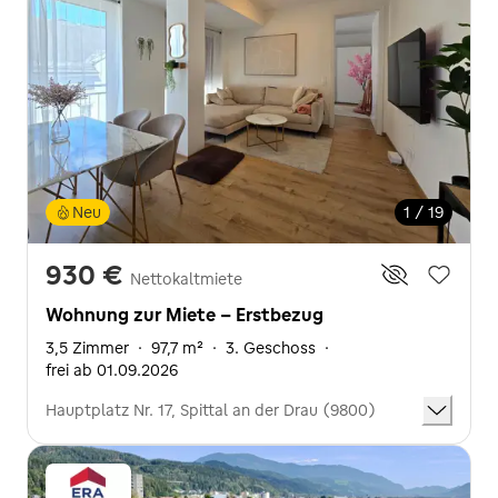
Neu
1 / 19
930 €
Nettokaltmiete
Wohnung zur Miete - Erstbezug
3,5 Zimmer
·
97,7 m²
·
3. Geschoss
·
frei ab 01.09.2026
Hauptplatz Nr. 17, Spittal an der Drau (9800)