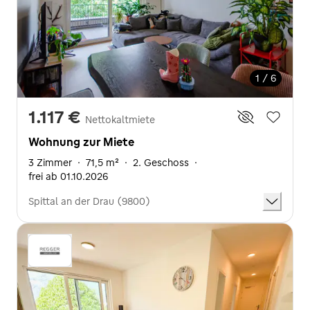
1 / 6
1.117 €
Nettokaltmiete
Wohnung zur Miete
3 Zimmer
·
71,5 m²
·
2. Geschoss
·
frei ab 01.10.2026
Spittal an der Drau (9800)