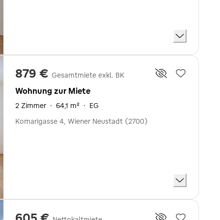
879 €
Gesamtmiete exkl. BK
Wohnung zur Miete
2 Zimmer
·
64,1 m²
·
EG
Komarigasse 4, Wiener Neustadt (2700)
605 €
Nettokaltmiete