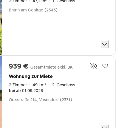
2 Zimmer
·
47,2 m²
·
1. Geschoss
Brunn am Gebirge (2345)
939 €
Gesamtmiete exkl. BK
Wohnung zur Miete
2 Zimmer
·
49,1 m²
·
2. Geschoss
·
frei ab 01.09.2026
Ortsstraße 214, Vösendorf (2331)