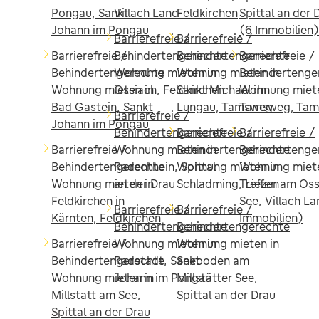
Pongau, Sankt
Villach Land
Feldkirchen
Spittal an der 
Johann im Pongau
(6 Immobilien)
Barrierefreie /
Barrierefreie /
Barrierefreie /
Behindertengerechte
Behindertengerechte
Barrierefreie /
Behindertengerechte
Wohnung mieten in
Wohnung mieten in
Behindertenge
Wohnung mieten in
Ossiach, Feldkirchen
Sankt Michael im
Wohnung miete
Bad Gastein, Sankt
Lungau, Tamsweg
Tamsweg, Ta
Barrierefreie /
Johann im Pongau
Behindertengerechte
Barrierefreie /
Barrierefreie /
Barrierefreie /
Wohnung mieten in
Behindertengerechte
Behindertenge
Behindertengerechte
Radenthein, Spittal
Wohnung mieten in
Wohnung miete
Wohnung mieten in
an der Drau
Schladming, Liezen
Treffen am Oss
Feldkirchen in
See, Villach La
Barrierefreie /
Barrierefreie /
Kärnten, Feldkirchen
Immobilien)
Behindertengerechte
Behindertengerechte
Barrierefreie /
Wohnung mieten in
Wohnung mieten in
Behindertengerechte
Radstadt, Sankt
Seeboden am
Wohnung mieten in
Johann im Pongau
Millstätter See,
Millstatt am See,
Spittal an der Drau
Spittal an der Drau