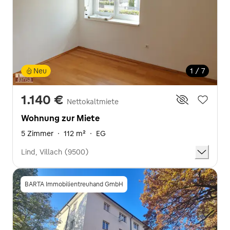
Neu
1 / 7
1.140 €
Nettokaltmiete
Wohnung zur Miete
5 Zimmer
·
112 m²
·
EG
Lind, Villach (9500)
BARTA Immobilientreuhand GmbH