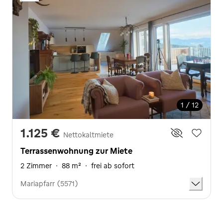
1 / 12
1.125 €
Nettokaltmiete
Terrassenwohnung zur Miete
2 Zimmer
·
88 m²
·
frei ab sofort
Mariapfarr (5571)