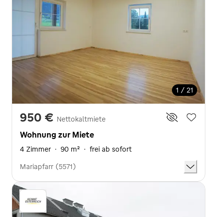
1 / 21
950 €
Nettokaltmiete
Wohnung zur Miete
4 Zimmer
·
90 m²
·
frei ab sofort
Mariapfarr (5571)