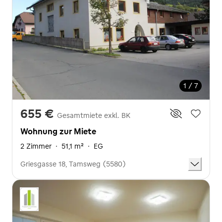
1 / 7
655 €
Gesamtmiete exkl. BK
Wohnung zur Miete
2 Zimmer
·
51,1 m²
·
EG
Griesgasse 18, Tamsweg (5580)