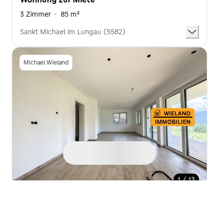
3 Zimmer
·
85 m²
Sankt Michael im Lungau (5582)
Michael Wieland
1 / 13
1.090 €
Nettokaltmiete