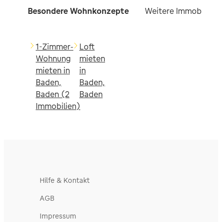
Besondere Wohnkonzepte
Weitere Immobilien f
1-Zimmer-
Loft
Wohnung
mieten
mieten in
in
Baden,
Baden,
Baden (2
Baden
Immobilien)
Hilfe & Kontakt
AGB
Impressum