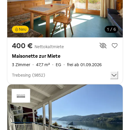
Neu
1 / 6
400 €
Nettokaltmiete
Maisonette zur Miete
3 Zimmer
·
47,7 m²
·
EG
·
frei ab 01.09.2026
Trebesing (9852)