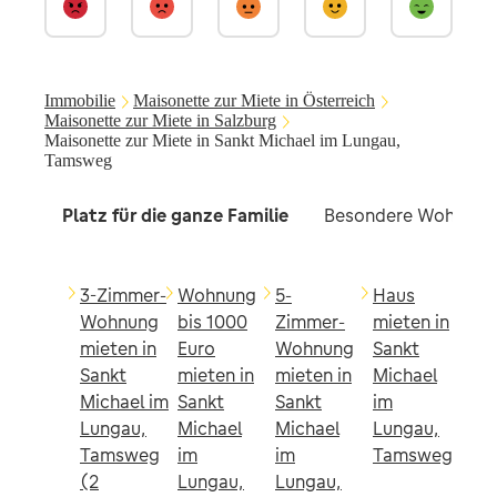
Immobilie
Maisonette zur Miete in Österreich
Maisonette zur Miete in Salzburg
Maisonette zur Miete in Sankt Michael im Lungau,
Tamsweg
Platz für die ganze Familie
Besondere Wohnkon
3-Zimmer-
Wohnung
5-
Haus
Wohnung
bis 1000
Zimmer-
mieten in
mieten in
Euro
Wohnung
Sankt
Sankt
mieten in
mieten in
Michael
Michael im
Sankt
Sankt
im
Lungau,
Michael
Michael
Lungau,
Tamsweg
im
im
Tamsweg
(2
Lungau,
Lungau,