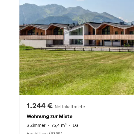
1.244 €
Nettokaltmiete
Wohnung zur Miete
3 Zimmer
·
75,4 m²
·
EG
Hochfilzen (6395)