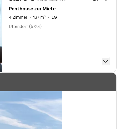
Penthouse zur Miete
4 Zimmer
·
137 m²
·
EG
Uttendorf (5723)