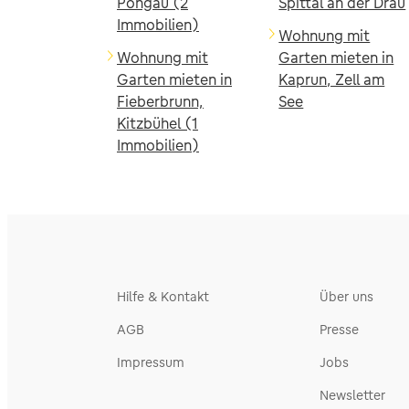
Pongau (2
Spittal an der Drau
Immobilien)
Wohnung mit
Wohnung mit
Garten mieten in
Garten mieten in
Kaprun, Zell am
Fieberbrunn,
See
Kitzbühel (1
Immobilien)
Hilfe & Kontakt
Über uns
AGB
Presse
Impressum
Jobs
Newsletter