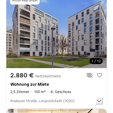
Arthur Real GmbH
1 / 12
2.880 €
Nettokaltmiete
Wohnung zur Miete
2,5 Zimmer
·
153 m²
·
6. Geschoss
Krakauer Straße, Leopoldstadt (1020)