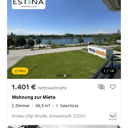
Neu
1 / 14
1.401 €
Nettokaltmiete
Wohnung zur Miete
2 Zimmer
·
46,5 m²
·
1. Geschoss
Donau-City-Straße, Donaustadt (1220)