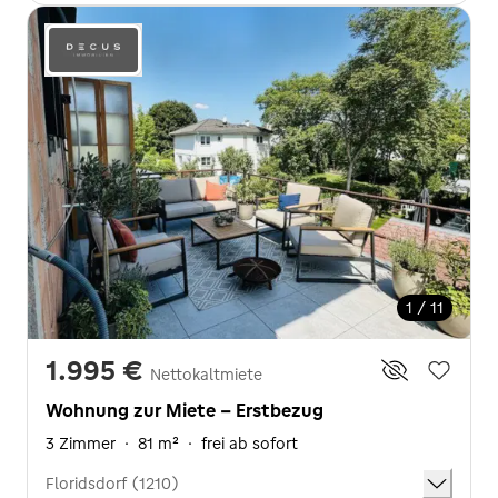
1 / 11
1.995 €
Nettokaltmiete
Wohnung zur Miete - Erstbezug
3 Zimmer
·
81 m²
·
frei ab sofort
Floridsdorf (1210)