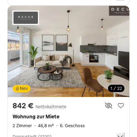
Neu
1 / 22
842 €
Nettokaltmiete
Wohnung zur Miete
2 Zimmer
·
46,8 m²
·
6. Geschoss
Donaustadt (1220)