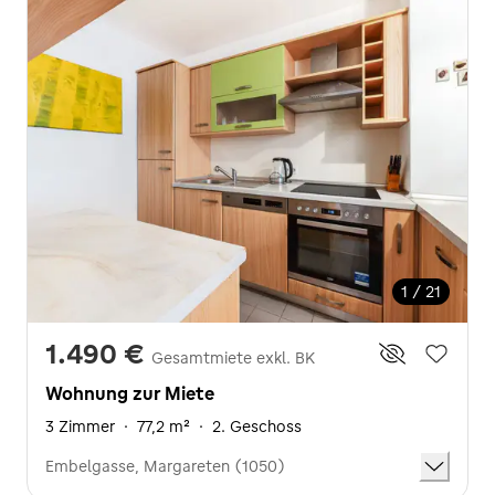
1 / 21
1.490 €
Gesamtmiete exkl. BK
Wohnung zur Miete
3 Zimmer
·
77,2 m²
·
2. Geschoss
Embelgasse, Margareten (1050)