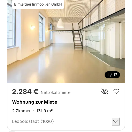
Birnleitner Immobilien GmbH
1 / 13
2.284 €
Nettokaltmiete
Wohnung zur Miete
2 Zimmer
·
131,9 m²
Leopoldstadt (1020)