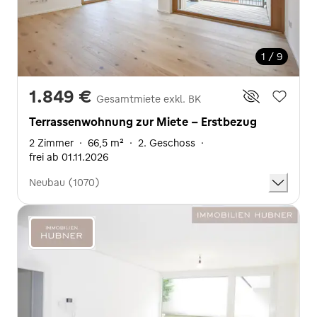
1 / 9
1.849 €
Gesamtmiete exkl. BK
Terrassenwohnung zur Miete - Erstbezug
2 Zimmer
·
66,5 m²
·
2. Geschoss
·
frei ab 01.11.2026
Neubau (1070)