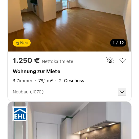
Neu
1 / 12
1.250 €
Nettokaltmiete
Wohnung zur Miete
3 Zimmer
·
78,1 m²
·
2. Geschoss
Neubau (1070)