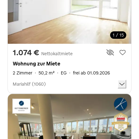
1 / 15
1.074 €
Nettokaltmiete
Wohnung zur Miete
2 Zimmer
·
50,2 m²
·
EG
·
frei ab 01.09.2026
Mariahilf (1060)