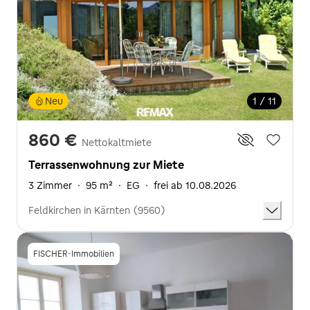
Neu
1 / 11
860 €
Nettokaltmiete
Terrassenwohnung zur Miete
3 Zimmer
·
95 m²
·
EG
·
frei ab 10.08.2026
Feldkirchen in Kärnten (9560)
FISCHER-Immobilien