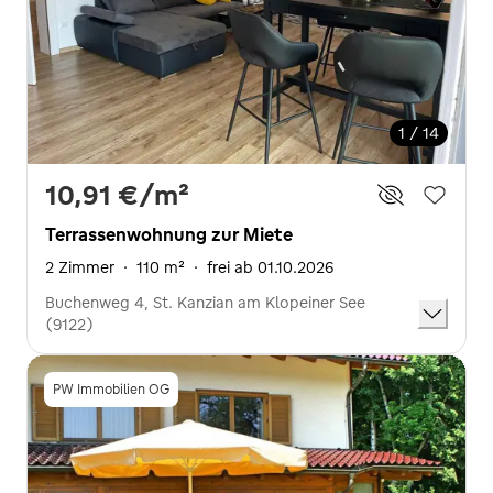
1 / 14
10,91 €
/m²
Terrassenwohnung zur Miete
2 Zimmer
·
110 m²
·
frei ab 01.10.2026
Buchenweg 4, St. Kanzian am Klopeiner See
(9122)
PW Immobilien OG