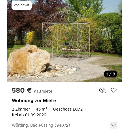
von privat
1 / 8
580 €
Kaltmiete
Wohnung zur Miete
2 Zimmer
·
45 m²
·
Geschoss EG/2
·
frei ab 01.09.2026
Würding, Bad Füssing (94072)