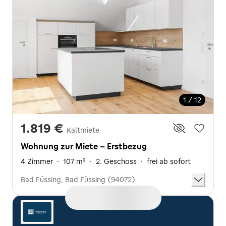
1 / 12
1.819 €
Kaltmiete
Wohnung zur Miete - Erstbezug
4 Zimmer
·
107 m²
·
2. Geschoss
·
frei ab sofort
Bad Füssing, Bad Füssing (94072)