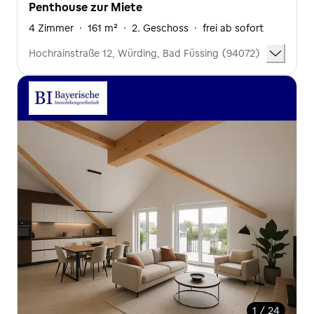
Penthouse zur Miete
4 Zimmer
·
161 m²
·
2. Geschoss
·
frei ab sofort
Hochrainstraße 12, Würding, Bad Füssing (94072)
1 / 24