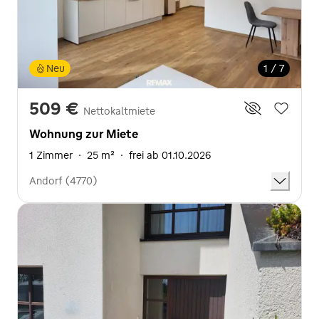
Neu
1 / 7
509 €
Nettokaltmiete
Wohnung zur Miete
1 Zimmer
·
25 m²
·
frei ab 01.10.2026
Andorf (4770)