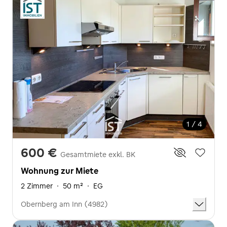
1 / 4
600 €
Gesamtmiete exkl. BK
Wohnung zur Miete
2 Zimmer
·
50 m²
·
EG
Obernberg am Inn (4982)