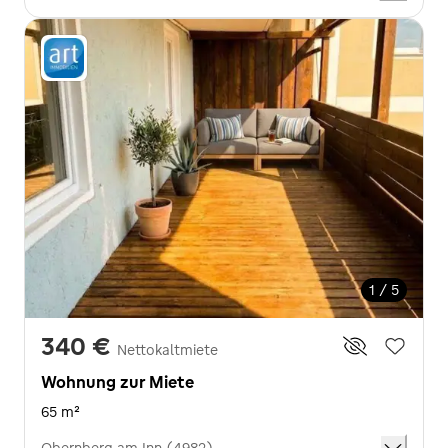
1 / 5
340 €
Nettokaltmiete
Wohnung zur Miete
65 m²
Obernberg am Inn (4982)