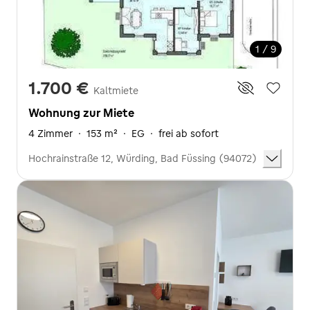
1 / 9
1.700 €
Kaltmiete
Wohnung zur Miete
4 Zimmer
·
153 m²
·
EG
·
frei ab sofort
Hochrainstraße 12, Würding, Bad Füssing (94072)