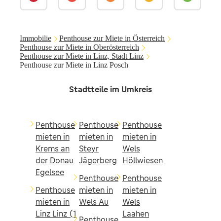
Immobilie
Penthouse zur Miete in Österreich
Penthouse zur Miete in Oberösterreich
Penthouse zur Miete in Linz, Stadt Linz
Penthouse zur Miete in Linz Posch
Stadtteile im Umkreis
Penthouse
Penthouse
Penthouse
mieten in
mieten in
mieten in
Krems an
Steyr
Wels
der Donau
Jägerberg
Höllwiesen
Egelsee
Penthouse
Penthouse
Penthouse
mieten in
mieten in
mieten in
Wels Au
Wels
Linz Linz (1
Laahen
Penthouse