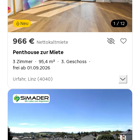
Neu
1 / 12
966 €
Nettokaltmiete
Penthouse zur Miete
3 Zimmer
·
95,4 m²
·
3. Geschoss
·
frei ab 01.09.2026
Urfahr, Linz (4040)