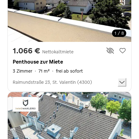
1 / 8
1.066 €
Nettokaltmiete
Penthouse zur Miete
3 Zimmer
·
71 m²
·
frei ab sofort
Raimundstraße 23, St. Valentin (4300)