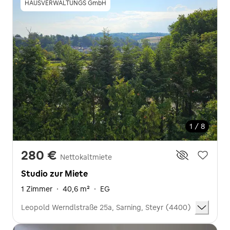
HAUSVERWALTUNGS GmbH
1 / 8
280 €
Nettokaltmiete
Studio zur Miete
1 Zimmer
·
40,6 m²
·
EG
Leopold Werndlstraße 25a, Sarning, Steyr (4400)