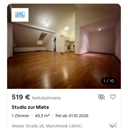
1 / 10
519 €
Nettokaltmiete
Studio zur Miete
1 Zimmer
·
49,3 m²
·
frei ab 01.10.2026
Welser Straße 26, Marchtrenk (4614)