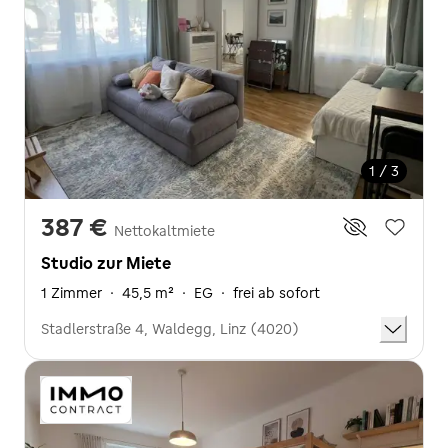
1 / 3
387 €
Nettokaltmiete
Studio zur Miete
1 Zimmer
·
45,5 m²
·
EG
·
frei ab sofort
Stadlerstraße 4, Waldegg, Linz (4020)