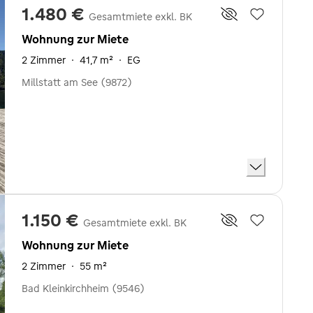
1.480 €
Gesamtmiete exkl. BK
Wohnung zur Miete
2 Zimmer
·
41,7 m²
·
EG
Millstatt am See (9872)
1.150 €
Gesamtmiete exkl. BK
Wohnung zur Miete
2 Zimmer
·
55 m²
Bad Kleinkirchheim (9546)