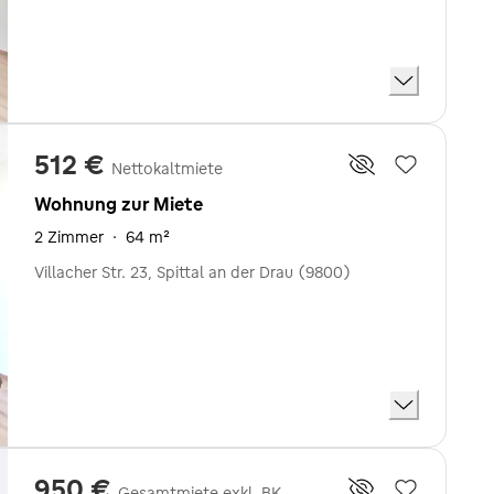
512 €
Nettokaltmiete
Wohnung zur Miete
2 Zimmer
·
64 m²
Villacher Str. 23, Spittal an der Drau (9800)
950 €
Gesamtmiete exkl. BK