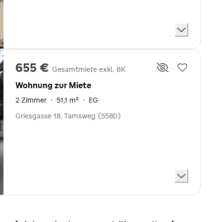
655 €
Gesamtmiete exkl. BK
Wohnung zur Miete
2 Zimmer
·
51,1 m²
·
EG
Griesgasse 18, Tamsweg (5580)