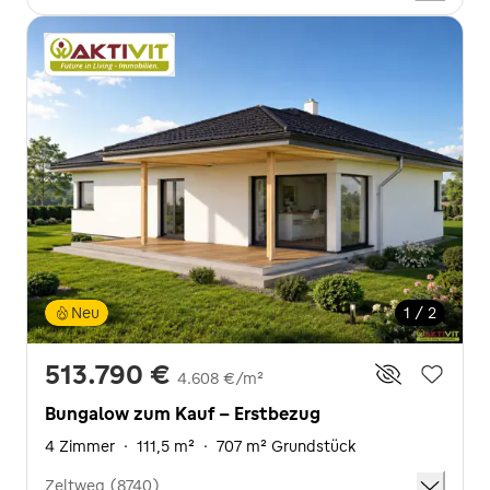
Neu
1 / 2
513.790 €
4.608 €/m²
Bungalow zum Kauf - Erstbezug
4 Zimmer
·
111,5 m²
·
707 m² Grundstück
Zeltweg (8740)