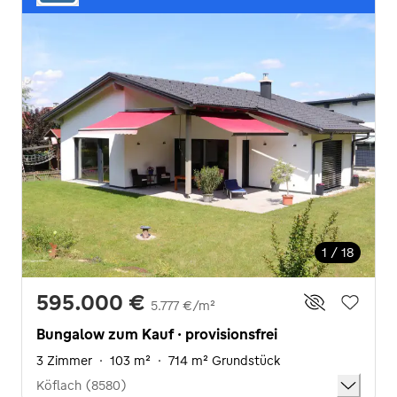
1 / 18
595.000 €
5.777 €/m²
Bungalow zum Kauf · provisionsfrei
3 Zimmer
·
103 m²
·
714 m² Grundstück
Köflach (8580)