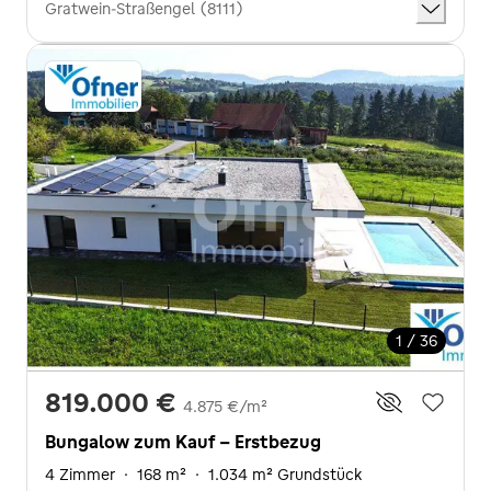
Gratwein-Straßengel (8111)
1 / 36
819.000 €
4.875 €/m²
Bungalow zum Kauf - Erstbezug
4 Zimmer
·
168 m²
·
1.034 m² Grundstück