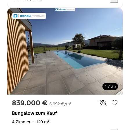
1 / 35
839.000 €
6.992 €/m²
Bungalow zum Kauf
4 Zimmer
·
120 m²