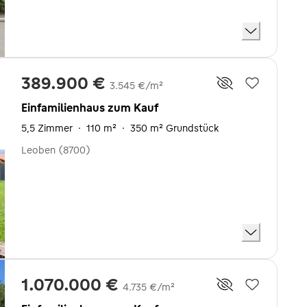
389.900 €
3.545 €/m²
Einfamilienhaus zum Kauf
5,5 Zimmer
·
110 m²
·
350 m² Grundstück
Leoben (8700)
1.070.000 €
4.735 €/m²