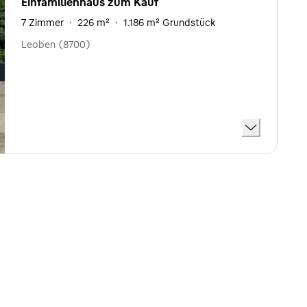
Einfamilienhaus zum Kauf
7 Zimmer
·
226 m²
·
1.186 m² Grundstück
Leoben (8700)