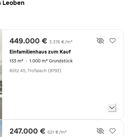
s Leoben
449.000 €
3.376 €/m²
Einfamilienhaus zum Kauf
133 m²
·
1.000 m² Grundstück
Rötz 45, Trofaiach (8793)
247.000 €
621 €/m²