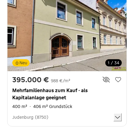
Neu
1 / 34
395.000 €
988 €/m²
Mehrfamilienhaus zum Kauf · als
Kapitalanlage geeignet
400 m²
·
406 m² Grundstück
Judenburg (8750)