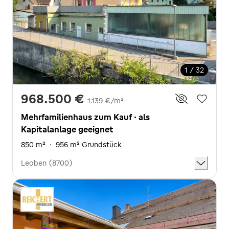
1 / 32
968.500 €
1.139 €/m²
Mehrfamilienhaus zum Kauf · als
Kapitalanlage geeignet
850 m²
·
956 m² Grundstück
Leoben (8700)