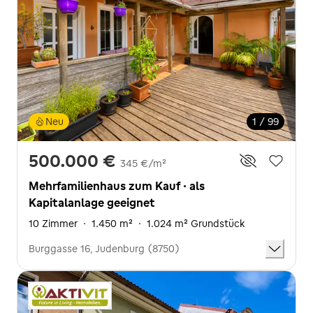
Neu
1 / 99
500.000 €
345 €/m²
Mehrfamilienhaus zum Kauf · als
Kapitalanlage geeignet
10 Zimmer
·
1.450 m²
·
1.024 m² Grundstück
Burggasse 16, Judenburg (8750)