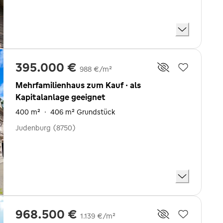
395.000 €
988 €/m²
Mehrfamilienhaus zum Kauf · als
Kapitalanlage geeignet
400 m²
·
406 m² Grundstück
Judenburg (8750)
968.500 €
1.139 €/m²