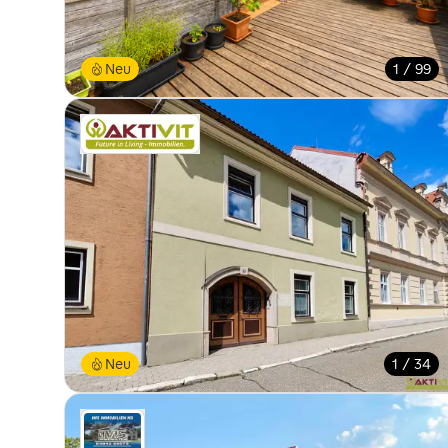
Neu
1 / 99
Neu
1 / 34