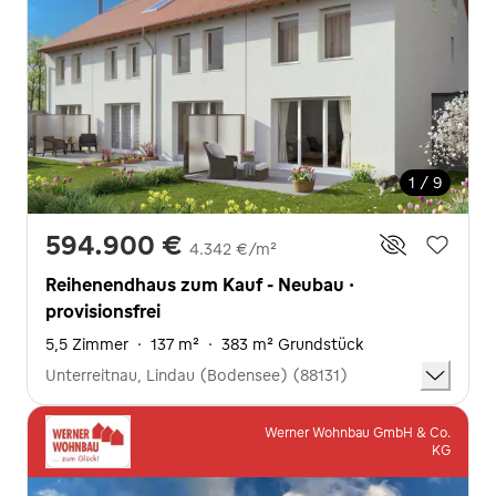
1 / 9
594.900 €
4.342 €/m²
Reihenendhaus zum Kauf - Neubau ·
provisionsfrei
5,5 Zimmer
·
137 m²
·
383 m² Grundstück
Unterreitnau, Lindau (Bodensee) (88131)
Werner Wohnbau GmbH & Co.
KG