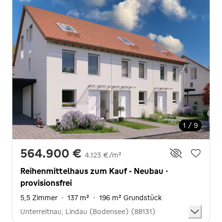
1 / 9
564.900 €
4.123 €/m²
Reihenmittelhaus zum Kauf - Neubau ·
provisionsfrei
5,5 Zimmer
·
137 m²
·
196 m² Grundstück
Unterreitnau, Lindau (Bodensee) (88131)