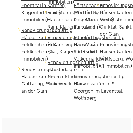
Immobilien)
Ebenthal in Kärnten,
Pörtschach am
Renovierungsb
Klagenfurt Land (1
Renovierungsbedürftig
Wörther See,
Häuser kaufen 
Immobilien)
Häuser kaufen in Maria
Klagenfurt Land (1
Weitensfeld im
Rain, Klagenfurt Land
Immobilien)
Gurktal, Sankt 
Renovierungsbedürftig
der Glan
Häuser kaufen in
Renovierungsbedürftig
Renovierungsbedürftig
Feldkirchen in Kärnten,
Häuser kaufen in Maria
Häuser kaufen in
Renovierungsb
Feldkirchen (1
Saal, Klagenfurt Land
Sittersdorf,
Häuser kaufen 
Immobilien)
Völkermarkt (1
Wolfsberg, Wo
Renovierungsbedürftig
Immobilien)
(1 Immobilien)
Renovierungsbedürftig
Häuser kaufen in
Häuser kaufen in
Neumarkt in der
Renovierungsbedürftig
Guttaring, Sankt Veit
Steiermark, Murau
Häuser kaufen in St.
an der Glan
Georgen im Lavanttal,
Wolfsberg