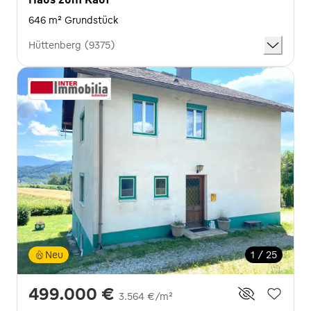
646 m² Grundstück
Hüttenberg (9375)
Neu
1 / 25
499.000 €
3.564 €/m²