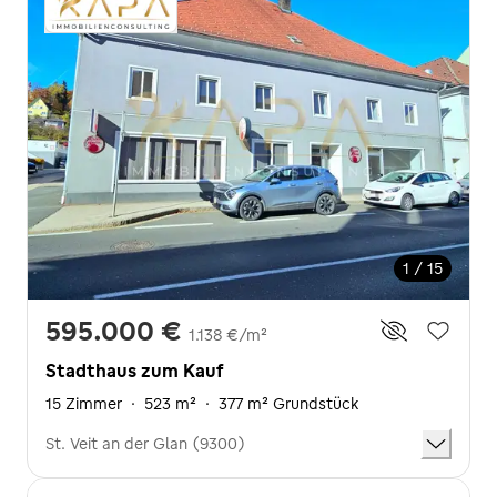
1 / 15
595.000 €
1.138 €/m²
Stadthaus zum Kauf
15 Zimmer
·
523 m²
·
377 m² Grundstück
St. Veit an der Glan (9300)