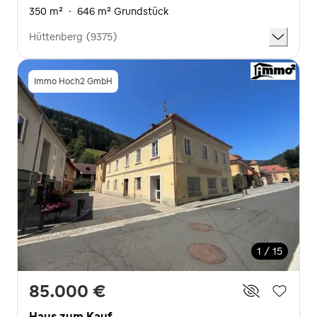
350 m²
·
646 m² Grundstück
Hüttenberg (9375)
Immo Hoch2 GmbH
1 / 15
85.000 €
Haus zum Kauf