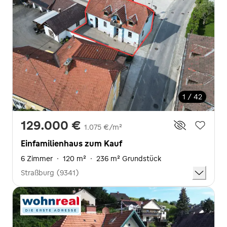
1 / 42
129.000 €
1.075 €/m²
Einfamilienhaus zum Kauf
6 Zimmer
·
120 m²
·
236 m² Grundstück
Straßburg (9341)