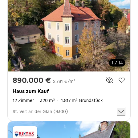
1 / 14
890.000 €
2.781 €/m²
Haus zum Kauf
12 Zimmer
·
320 m²
·
1.817 m² Grundstück
St. Veit an der Glan (9300)