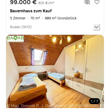
99.000 €
825 €/m²
Bauernhaus zum Kauf
5 Zimmer
·
70 m²
·
889 m² Grundstück
Ruden (9113)
1 / 7