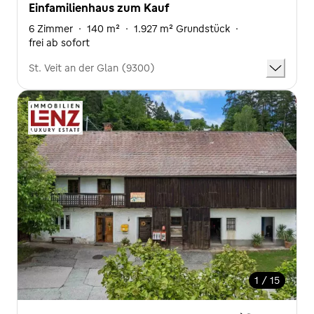
Einfamilienhaus zum Kauf
6 Zimmer
·
140 m²
·
1.927 m² Grundstück
·
frei ab sofort
St. Veit an der Glan (9300)
1 / 15