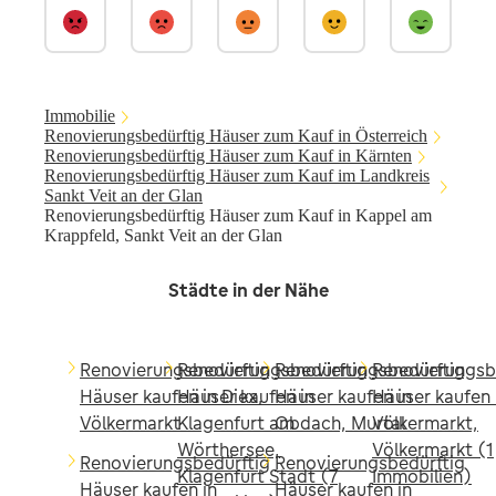
Immobilie
Renovierungsbedürftig Häuser zum Kauf in Österreich
Renovierungsbedürftig Häuser zum Kauf in Kärnten
Renovierungsbedürftig Häuser zum Kauf im Landkreis
Sankt Veit an der Glan
Renovierungsbedürftig Häuser zum Kauf in Kappel am
Krappfeld, Sankt Veit an der Glan
Städte in der Nähe
Renovierungsbedürftig
Renovierungsbedürftig
Renovierungsbedürftig
Renovierungsb
Häuser kaufen in Diex,
Häuser kaufen in
Häuser kaufen in
Häuser kaufen 
Völkermarkt
Klagenfurt am
Obdach, Murtal
Völkermarkt,
Wörthersee,
Völkermarkt (1
Renovierungsbedürftig
Renovierungsbedürftig
Klagenfurt Stadt (7
Immobilien)
Häuser kaufen in
Häuser kaufen in