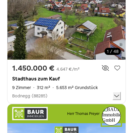
1 / 48
1.450.000 €
4.647 €/m²
Stadthaus zum Kauf
9 Zimmer
·
312 m²
·
5.653 m² Grundstück
Bodnegg (88285)
Herr Thomas Preyer