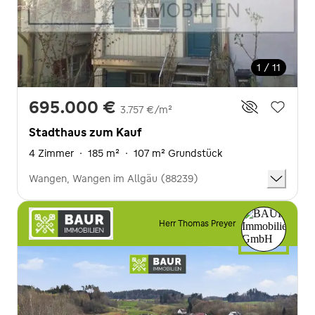
1 / 11
695.000 €
3.757 €/m²
Stadthaus zum Kauf
4 Zimmer
·
185 m²
·
107 m² Grundstück
Wangen, Wangen im Allgäu (88239)
Herr Thomas Preyer