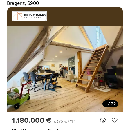
Bregenz, 6900
1 / 32
1.180.000 €
7.375 €/m²