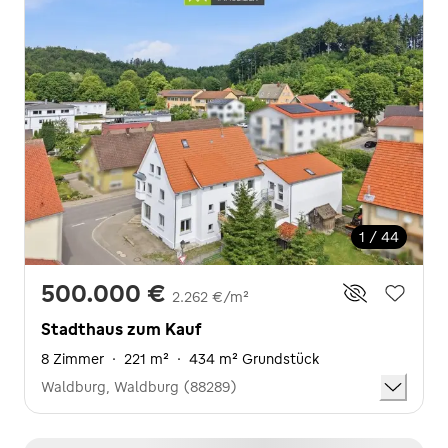
1 / 44
500.000 €
2.262 €/m²
Stadthaus zum Kauf
8 Zimmer
·
221 m²
·
434 m² Grundstück
Waldburg, Waldburg (88289)