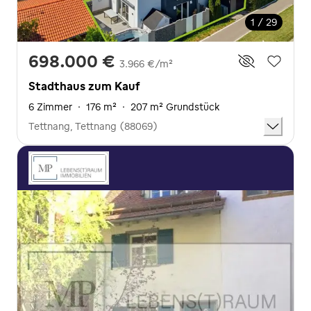
1 / 29
698.000 €
3.966 €/m²
Stadthaus zum Kauf
6 Zimmer
·
176 m²
·
207 m² Grundstück
Tettnang, Tettnang (88069)