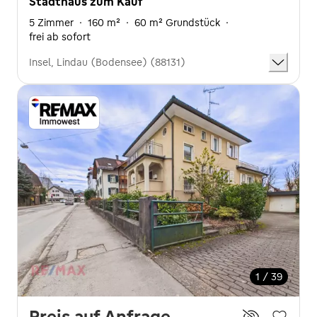
Stadthaus zum Kauf
5 Zimmer
·
160 m²
·
60 m² Grundstück
·
frei ab sofort
Insel, Lindau (Bodensee) (88131)
1 / 39
Preis auf Anfrage