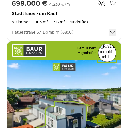
698.000 €
4.230 €/m²
Stadthaus zum Kauf
5 Zimmer
·
165 m²
·
96 m² Grundstück
Hatlerstraße 57, Dornbirn (6850)
Herr Hubert
Mayerhofer