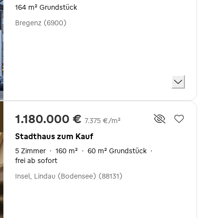
164 m² Grundstück
Bregenz (6900)
1.180.000 €
7.375 €/m²
Stadthaus zum Kauf
5 Zimmer
·
160 m²
·
60 m² Grundstück
·
frei ab sofort
Insel, Lindau (Bodensee) (88131)