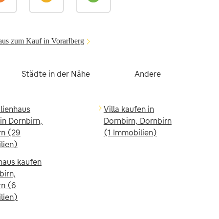
aus zum Kauf in Vorarlberg
Städte in der Nähe
Andere
ilienhaus
Villa kaufen in
in Dornbirn,
Dornbirn, Dornbirn
rn (29
(1 Immobilien)
lien)
haus kaufen
birn,
rn (6
lien)