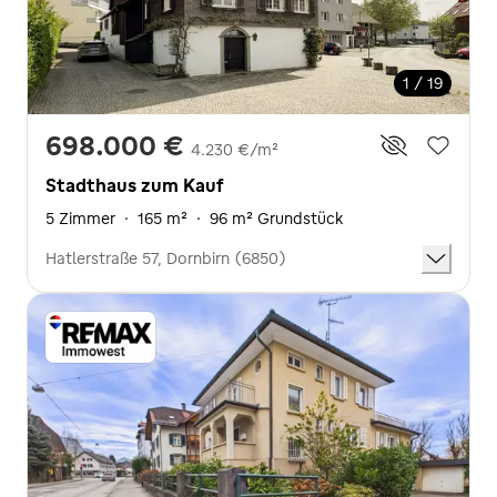
1 / 19
698.000 €
4.230 €/m²
Stadthaus zum Kauf
5 Zimmer
·
165 m²
·
96 m² Grundstück
Hatlerstraße 57, Dornbirn (6850)