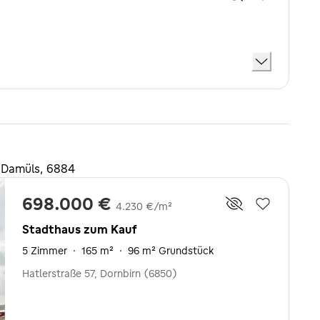
 Damüls, 6884
698.000 €
4.230 €/m²
Stadthaus zum Kauf
5 Zimmer
·
165 m²
·
96 m² Grundstück
Hatlerstraße 57, Dornbirn (6850)