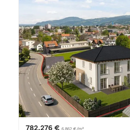
782.276 €
6.862 €/m²