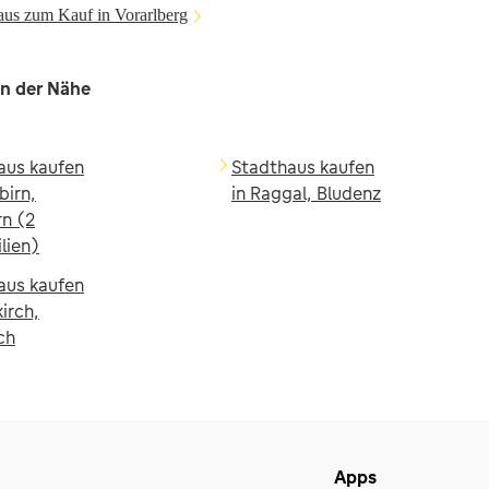
aus zum Kauf in Vorarlberg
in der Nähe
aus kaufen
Stadthaus kaufen
birn,
in Raggal, Bludenz
rn (2
lien)
aus kaufen
kirch,
ch
Apps