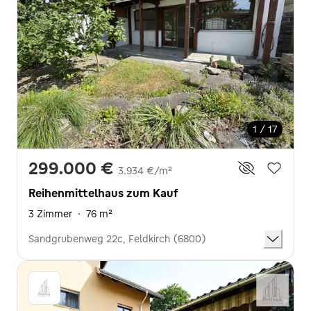
1 / 17
299.000 €
3.934 €/m²
Reihenmittelhaus zum Kauf
3 Zimmer
·
76 m²
Sandgrubenweg 22c, Feldkirch (6800)