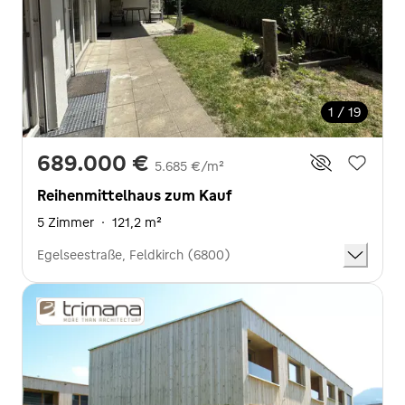
1 / 19
689.000 €
5.685 €/m²
Reihenmittelhaus zum Kauf
5 Zimmer
·
121,2 m²
Egelseestraße, Feldkirch (6800)