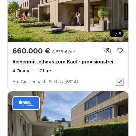
1 / 8
660.000 €
6.535 €/m²
Reihenmittelhaus zum Kauf · provisionsfrei
4 Zimmer
·
101 m²
Am Giessenbach, Schlins (6824)