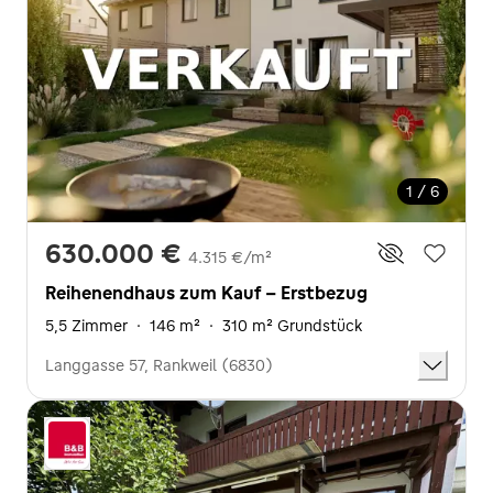
1 / 6
630.000 €
4.315 €/m²
Reihenendhaus zum Kauf - Erstbezug
5,5 Zimmer
·
146 m²
·
310 m² Grundstück
Langgasse 57, Rankweil (6830)