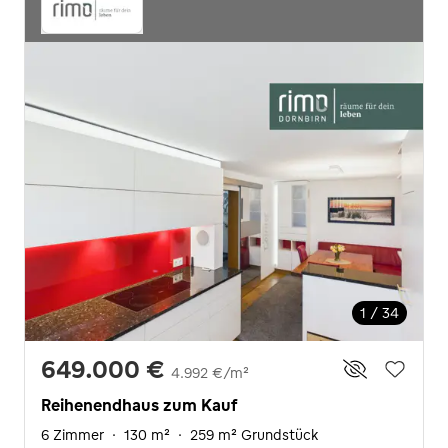
1 / 34
649.000 €
4.992 €/m²
Reihenendhaus zum Kauf
6 Zimmer
·
130 m²
·
259 m² Grundstück