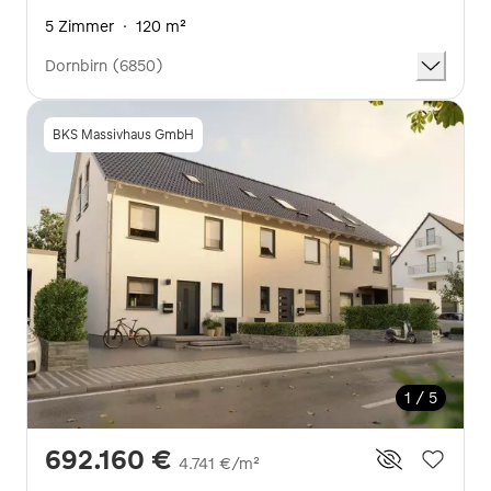
5 Zimmer
·
120 m²
Dornbirn (6850)
BKS Massivhaus GmbH
1 / 5
692.160 €
4.741 €/m²