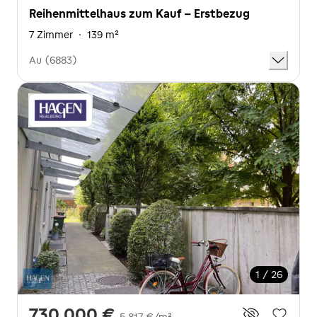
Reihenmittelhaus zum Kauf - Erstbezug
7 Zimmer
·
139 m²
Au (6883)
1 / 26
730.000 €
5.817 €/m²