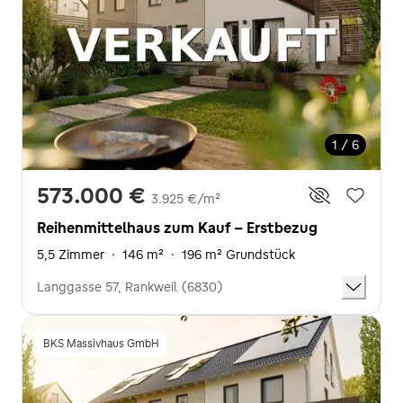
1 / 6
573.000 €
3.925 €/m²
Reihenmittelhaus zum Kauf - Erstbezug
5,5 Zimmer
·
146 m²
·
196 m² Grundstück
Langgasse 57, Rankweil (6830)
BKS Massivhaus GmbH