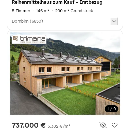
Reihenmittelhaus zum Kauf - Erstbezug
5 Zimmer
·
146 m²
·
200 m² Grundstück
Dornbirn (6850)
1 / 9
737.000 €
5.302 €/m²