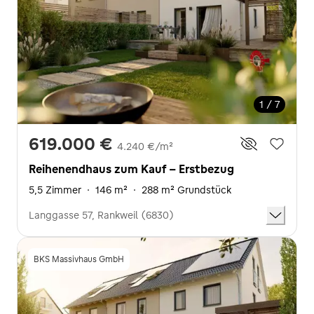
1 / 7
619.000 €
4.240 €/m²
Reihenendhaus zum Kauf - Erstbezug
5,5 Zimmer
·
146 m²
·
288 m² Grundstück
Langgasse 57, Rankweil (6830)
BKS Massivhaus GmbH