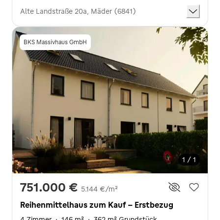
Alte Landstraße 20a, Mäder (6841)
BKS Massivhaus GmbH
1 / 1
751.000 €
5.144 €/m²
Reihenmittelhaus zum Kauf - Erstbezug
4 Zimmer
·
146 m²
·
362 m² Grundstück