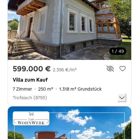
1 / 49
599.000 €
2.396 €/m²
Villa zum Kauf
7 Zimmer
·
250 m²
·
1.318 m² Grundstück
Trofaiach (8793)