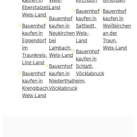
Eberstalzell,
Land
Bauernhof
Bauernhof
Wels-Land
Bauernhof
kaufen in
kaufen in
Bauernhof
kaufen in
Sattledt,
Weißkirchen
kaufen in
Neukirchen
Wels-
an der
Eggendorf
bei
Land
Traun,
im
Lambach,
Wels-Land
Bauernhof
Traunkreis,
Wels-Land
kaufen in
Linz-Land
Bauernhof
Schlatt,
Bauernhof
kaufen in
Vöcklabruck
kaufen in
Niederthalheim,
Krenglbach,
Vöcklabruck
Wels-Land