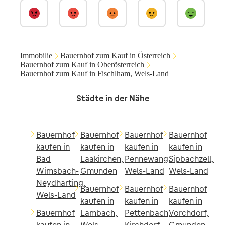
Immobilie
Bauernhof zum Kauf in Österreich
Bauernhof zum Kauf in Oberösterreich
Bauernhof zum Kauf in Fischlham, Wels-Land
Städte in der Nähe
Bauernhof
Bauernhof
Bauernhof
Bauernhof
kaufen in
kaufen in
kaufen in
kaufen in
Bad
Laakirchen,
Pennewang,
Sipbachzell,
Wimsbach-
Gmunden
Wels-Land
Wels-Land
Neydharting,
Bauernhof
Bauernhof
Bauernhof
Wels-Land
kaufen in
kaufen in
kaufen in
Bauernhof
Lambach,
Pettenbach,
Vorchdorf,
kaufen in
Wels-
Kirchdorf
Gmunden