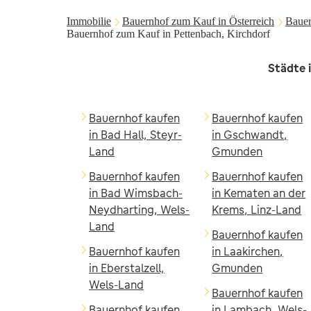
Immobilie
Bauernhof zum Kauf in Österreich
Bauer
Bauernhof zum Kauf in Pettenbach, Kirchdorf
Städte 
Bauernhof kaufen
Bauernhof kaufen
in Bad Hall, Steyr-
in Gschwandt,
Land
Gmunden
Bauernhof kaufen
Bauernhof kaufen
in Bad Wimsbach-
in Kematen an der
Neydharting, Wels-
Krems, Linz-Land
Land
Bauernhof kaufen
Bauernhof kaufen
in Laakirchen,
in Eberstalzell,
Gmunden
Wels-Land
Bauernhof kaufen
Bauernhof kaufen
in Lambach, Wels-