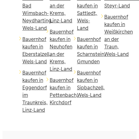
Bad
an der
kaufen in
Steyr-Land
Wimsbach-
Krems,
Sattledt,
Bauernhof
Neydharting,
Linz-Land
Wels-
kaufen in
Wels-Land
Land
Bauernhof
Weißkirchen
Bauernhof
kaufen in
Bauernhof
an der
kaufen in
Neuhofen
kaufen in
Traun,
Eberstalzell,
an der
Scharnstein,
Wels-Land
Wels-Land
Krems,
Gmunden
Linz-Land
Bauernhof
Bauernhof
kaufen in
Bauernhof
kaufen in
Eggendorf
kaufen in
Sipbachzell,
im
Pettenbach,
Wels-Land
Traunkreis,
Kirchdorf
Linz-Land