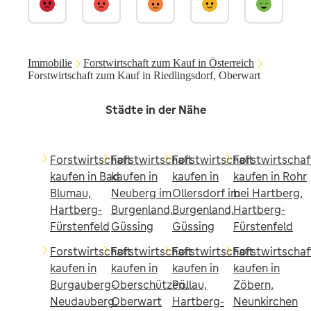
Immobilie
Forstwirtschaft zum Kauf in Österreich
Forstwirtschaft zum Kauf in Riedlingsdorf, Oberwart
Städte in der Nähe
Forstwirtschaft
Forstwirtschaft
Forstwirtschaft
Forstwirtschaf
kaufen in Bad
kaufen in
kaufen in
kaufen in Rohr
Blumau,
Neuberg im
Ollersdorf im
bei Hartberg,
Hartberg-
Burgenland,
Burgenland,
Hartberg-
Fürstenfeld
Güssing
Güssing
Fürstenfeld
Forstwirtschaft
Forstwirtschaft
Forstwirtschaft
Forstwirtschaf
kaufen in
kaufen in
kaufen in
kaufen in
Burgauberg-
Oberschützen,
Pöllau,
Zöbern,
Neudauberg,
Oberwart
Hartberg-
Neunkirchen