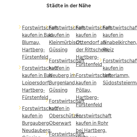
Städte in der Nähe
Forstwirtschaft
Forstwirtschaft
Forstwirtschaft
Forstwirtschaf
kaufen in Bad
kaufen in
kaufen in
kaufen in
Blumau,
Kleinmürbisch,
Ottendorf an
Sinabelkirchen
Hartberg-
Güssing
der Rittschein,
Weiz
Fürstenfeld
Hartberg-
Forstwirtschaft
Forstwirtschaf
Fürstenfeld
Forstwirtschaft
kaufen in
kaufen in
kaufen in Bad
Neuberg im
Forstwirtschaft
Unterlamm,
Loipersdorf,
Burgenland,
kaufen in
Südoststeierm
Hartberg-
Güssing
Pöllau,
Fürstenfeld
Hartberg-
Forstwirtschaft
Fürstenfeld
Forstwirtschaft
kaufen in
kaufen in
Oberschützen,
Forstwirtschaft
Burgauberg-
Oberwart
kaufen in Rohr
Neudauberg,
bei Hartberg,
Forstwirtschaft