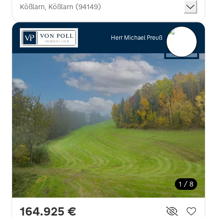
Kößlarn, Kößlarn (94149)
Herr Michael Preuß
1 / 8
164.925 €