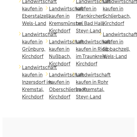
Landwirtschaft
Landwirtschaft
Landwirtschaf
kaufen in
Landwirtschaft
kaufen in
kaufen in
Eberstalzell,
kaufen in
Pfarrkirchen
Schlierbach,
Wels-Land
Kremsmünster,
bei Bad Hall,
Kirchdorf
Kirchdorf
Steyr-Land
Landwirtschaft
Landwirtschaf
kaufen in
Landwirtschaft
Landwirtschaft
kaufen in
Grünburg,
kaufen in
kaufen in Ried
Sipbachzell,
Kirchdorf
Nußbach,
im Traunkreis,
Wels-Land
Kirchdorf
Kirchdorf
Landwirtschaft
kaufen in
Landwirtschaft
Landwirtschaft
Inzersdorf im
kaufen in
kaufen in Rohr
Kremstal,
Oberschlierbach,
im Kremstal,
Kirchdorf
Kirchdorf
Steyr-Land