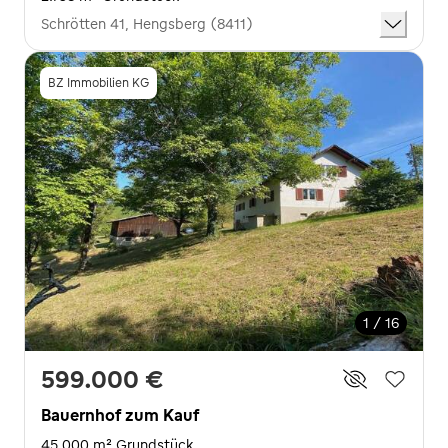
Schrötten 41, Hengsberg (8411)
BZ Immobilien KG
1 / 16
599.000 €
Bauernhof zum Kauf
45.000 m² Grundstück