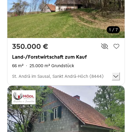
1 / 7
350.000 €
Land-/Forstwirtschaft zum Kauf
66 m²
·
25.000 m² Grundstück
St. Andrä im Sausal, Sankt Andrä-Höch (8444)