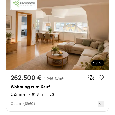
1 / 18
262.500 €
4.246 €/m²
Wohnung zum Kauf
2 Zimmer
·
61,8 m²
·
EG
Öblarn (8960)