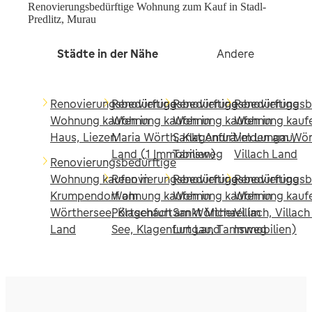
Renovierungsbedürftige Wohnung zum Kauf in Stadl-
Predlitz, Murau
Städte in der Nähe
Andere
Renovierungsbedürftige
Renovierungsbedürftige
Renovierungsbedürftige
Renovierungsb
Wohnung kaufen in
Wohnung kaufen in
Wohnung kaufen in
Wohnung kaufe
Haus, Liezen
Maria Wörth, Klagenfurt
Sankt Andrä im Lungau,
Velden am Wör
Land (1 Immobilien)
Tamsweg
Villach Land
Renovierungsbedürftige
Wohnung kaufen in
Renovierungsbedürftige
Renovierungsbedürftige
Renovierungsb
Krumpendorf am
Wohnung kaufen in
Wohnung kaufen in
Wohnung kaufe
Wörthersee, Klagenfurt
Pörtschach am Wörther
Sankt Michael im
Villach, Villac
Land
See, Klagenfurt Land
Lungau, Tamsweg
Immobilien)